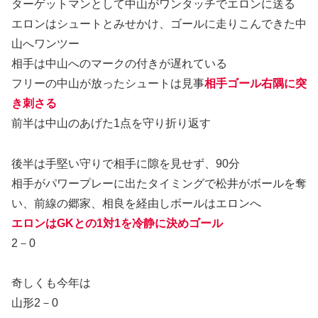
ターゲットマンとして中山がワンタッチでエロンに送る
エロンはシュートとみせかけ、ゴールに走りこんできた中
山へワンツー
相手は中山へのマークの付きが遅れている
フリーの中山が放ったシュートは見事
相手ゴール右隅に突
き刺さる
前半は中山のあげた1点を守り折り返す
後半は手堅い守りで相手に隙を見せず、90分
相手がパワープレーに出たタイミングで松井がボールを奪
い、前線の郷家、相良を経由しボールはエロンへ
エロンはGKとの1対1を冷静に決めゴール
2－0
奇しくも今年は
山形2－0