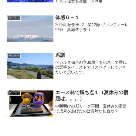
と言う偉業を達成 お見事
体感６－１
サッカー
2025明治安田J2 第12節 ヴァンフォーレ
甲府 真瀬選手祭り
系譜
サッカー
ベガルタ仙台創立30周年を記念して歴代
の選手をイラストでリスペクトしていき
たいと思います。
エース林で勝ち点１（夏休みの宿
サッカー
題は。。。）
中断明けのJ2リーグ再開 夏休みの宿題
で成果をあげたのは長崎か仙台か？