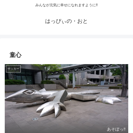
みんなが元気に幸せになれますように‼
はっぴぃの・おと
童心
サッカー
あそぼっ‼