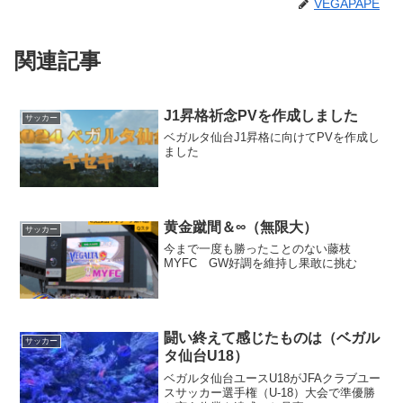
VEGAPAPE
関連記事
J1昇格祈念PVを作成しました
サッカー
ベガルタ仙台J1昇格に向けてPVを作成し
ました
黄金蹴間＆∞（無限大）
サッカー
今まで一度も勝ったことのない藤枝
MYFC GW好調を維持し果敢に挑む
闘い終えて感じたものは（ベガル
サッカー
タ仙台U18）
ベガルタ仙台ユースU18がJFAクラブユー
スサッカー選手権（U-18）大会で準優勝