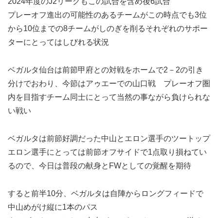
2024年度のJ2リーグもこの試合を含め後6試合
プレーオフ進出の可能性のあるチームがこの時点でも3位
から10位までの8チームがしのぎを削るそれぞれのサポー
ターにとってはしびれる状況
ベガルタ仙台は前節甲府との対戦をホームで2－2の引き
分けでおわり、今節はアゥエーでの山口戦 プレーオフ圏
内を目指すチーム同士にとって当然の事ながら負けられな
い戦い
ベガルタは前節好調だった中山とエロン選手のツートップ
エロン選手にとっては前節オフサイドで1点取り損ねてい
るので、今日は普段の献身とFWとしての覚醒を期待
すると前半10分、ベガルタは自陣からロングフィードで
中山めがけ縦に1本のパス