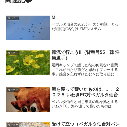
M
サッカー
ベガルタ仙台の2025シーズン初戦 とっ
た戦術は”名付けてM”システム
韓流で行こう‼（背番号55 韓 浩
サッカー
康選手）
延岡キャンプで語った彼の何気ない言葉
「これが当たり前だと思わずプレーする
事」感謝を忘れずひたむきに取り組む姿
に惚れました‼
海を渡って響いたものは。。。２
サッカー
０２５ いわきFC対ベガルタ仙台
ベガルタ仙台と同じ東北の地を拠とする
いわきFC、海を渡って響いたものは
受けて立つ（ベガルタ仙台対バン
サッカー