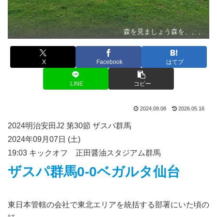
森を見ましょう森を、、、
X
Facebook
はてブ
LINE
コピー
2024.09.08
2026.05.16
2024明治安田J2 第30節 ザスパ群馬
2024年09月07日 (土)
19:03 キックオフ 正田醤油スタジアム群馬
ザスパ群馬0‐0ベガルタ仙台
東日本管轄の会社で東北エリアを統括する部署にいた頃の