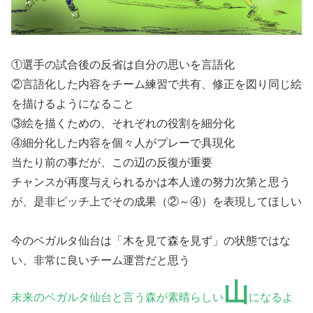
①選手の試合後の反省は自分の思いを言語化
②言語化した内容をチーム練習で共有、修正を図り同じ絵
を描けるようになること
③絵を描くための、それぞれの役割を細分化
④細分化した内容を個々人がプレーで具現化
当たり前の事だが、この辺の反復が重要
チャンスが再度与えられるかは本人達の努力次第と思う
が、是非ピッチ上でその成果（②～④）を表現してほしい
今のベガルタ仙台は「木を見て森を見ず」の状態ではな
い、非常に良いチーム運営だと思う
山
未来のベガルタ仙台と言う森が素晴らしい
になるよ