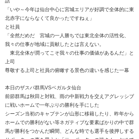
話
「いや～今年は仙台中心に宮城エリアが好調で全体的に東
北赤字にならなくて良かったですねぇ」
と社員
「全然だめだ 宮城の一人勝ちでは東北全体の活性化、
我々の仕事が地域に貢献したとは言えない。
東北全体が潤ってこそ我々の仕事の価値があるんだ」と
上司
尊敬する上司と社員の俯瞰する景色の違いを感じた一幕
本日のザスパ群馬VSベガルタ仙台
前節群馬は秋田と対戦、雨の中新戦力を交えアグレッシブ
に戦いホームで一年ぶりの勝利を手にした
シーズン当初のキャプテンが山形に移籍したり、昨年から
ホームでの勝利がない等ネガティブな要素ばかりの中で群
馬が勝利をつかんだ瞬間、どんな時でも選手を後押しする