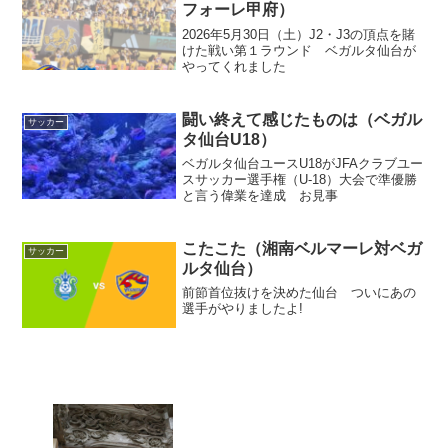
フォーレ甲府）
2026年5月30日（土）J2・J3の頂点を賭
けた戦い第１ラウンド ベガルタ仙台が
やってくれました
闘い終えて感じたものは（ベガル
サッカー
タ仙台U18）
ベガルタ仙台ユースU18がJFAクラブユー
スサッカー選手権（U-18）大会で準優勝
と言う偉業を達成 お見事
こたこた（湘南ベルマーレ対ベガ
サッカー
ルタ仙台）
前節首位抜けを決めた仙台 ついにあの
選手がやりましたよ!