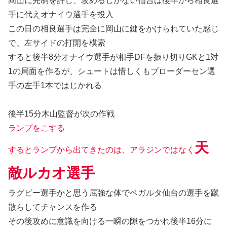
岡山に先制を許し、攻めるしかない仙台は後半から相良選
手に代えオナイウ選手を投入
この日の相良選手は完全に岡山に鍵をかけられていた感じ
で、左サイドの打開を模索
すると後半8分オナイウ選手が相手DFを振り切りGKと1対
1の局面を作るが、シュートは惜しくもブローダーセン選
手の左手1本ではじかれる
後半15分木山監督が次の作戦
ランプをこする
天
するとランプから出てきたのは、アラジンではなく
敵ルカオ選手
ラグビー選手かと思う屈強な体でベガルタ仙台の選手を蹴
散らしてチャンスを作る
その後攻めに意識を向ける一瞬の隙をつかれ後半16分に