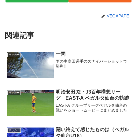
VEGAPAPE
関連記事
一閃
サッカー
雨の中高田選手のスナイパーショットで
勝利‼
明治安田J2・J3百年構想リー
サッカー
グ EAST-A ベガルタ仙台の軌跡
EAST-A グループリーグベガルタ仙台の
戦いをショートムービーにまとめました
闘い終えて感じたものは（ベガル
サッカー
タ仙台U18）