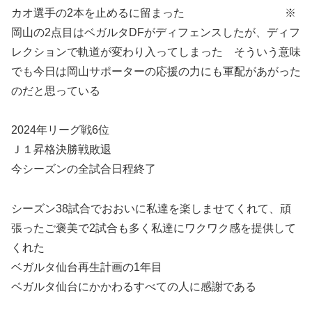
カオ選手の2本を止めるに留まった ※
岡山の2点目はベガルタDFがディフェンスしたが、ディフ
レクションで軌道が変わり入ってしまった そういう意味
でも今日は岡山サポーターの応援の力にも軍配があがった
のだと思っている
2024年リーグ戦6位
Ｊ１昇格決勝戦敗退
今シーズンの全試合日程終了
シーズン38試合でおおいに私達を楽しませてくれて、頑
張ったご褒美で2試合も多く私達にワクワク感を提供して
くれた
ベガルタ仙台再生計画の1年目
ベガルタ仙台にかかわるすべての人に感謝である