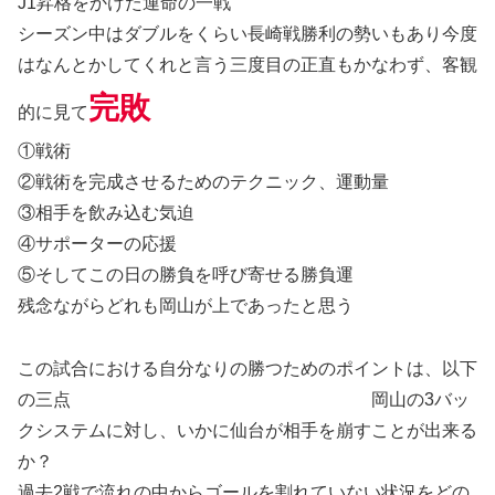
J1昇格をかけた運命の一戦
シーズン中はダブルをくらい長崎戦勝利の勢いもあり今度
はなんとかしてくれと言う三度目の正直もかなわず、客観
完敗
的に見て
①戦術
②戦術を完成させるためのテクニック、運動量
③相手を飲み込む気迫
④サポーターの応援
⑤そしてこの日の勝負を呼び寄せる勝負運
残念ながらどれも岡山が上であったと思う
この試合における自分なりの勝つためのポイントは、以下
の三点 岡山の3バッ
クシステムに対し、いかに仙台が相手を崩すことが出来る
か？
過去2戦で流れの中からゴールを割れていない状況をどの