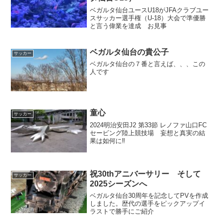
ベガルタ仙台ユースU18がJFAクラブユー
スサッカー選手権（U-18）大会で準優勝
と言う偉業を達成 お見事
ベガルタ仙台の貴公子
サッカー
ベガルタ仙台の７番と言えば、、、この
人です
童心
サッカー
2024明治安田J2 第33節 レノファ山口FC
セービング陸上競技場 妄想と真実の結
果は如何に‼
祝30thアニバーサリー そして
サッカー
2025シーズンへ
ベガルタ仙台30周年を記念してPVを作成
しました。歴代の選手をピックアップイ
ラストで勝手にご紹介