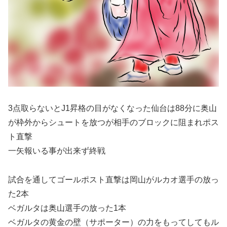
3点取らないとJ1昇格の目がなくなった仙台は88分に奥山
が枠外からシュートを放つが相手のブロックに阻まれポス
ト直撃
一矢報いる事が出来ず終戦
試合を通してゴールポスト直撃は岡山がルカオ選手の放っ
た2本
ベガルタは奥山選手の放った1本
ベガルタの黄金の壁（サポーター）の力をもってしてもル