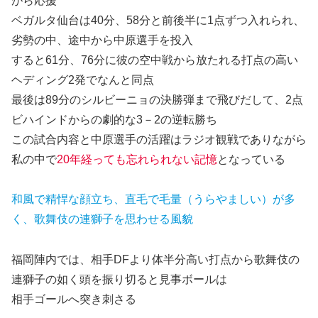
がら応援
ベガルタ仙台は40分、58分と前後半に1点ずつ入れられ、
劣勢の中、途中から中原選手を投入
すると61分、76分に彼の空中戦から放たれる打点の高い
ヘディング2発でなんと同点
最後は89分のシルビーニョの決勝弾まで飛びだして、2点
ビハインドからの劇的な3－2の逆転勝ち
この試合内容と中原選手の活躍はラジオ観戦でありながら
私の中で
20年経っても忘れられない記憶
となっている
和風で精悍な顔立ち、直毛で毛量（うらやましい）が多
く、歌舞伎の連獅子を思わせる風貌
福岡陣内では、相手DFより体半分高い打点から歌舞伎の
連獅子の如く頭を振り切ると見事ボールは
相手ゴールへ突き刺さる