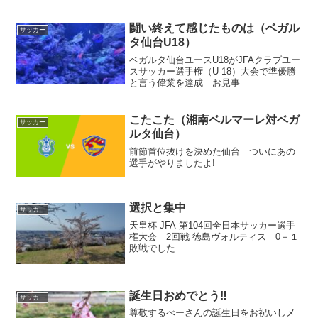
闘い終えて感じたものは（ベガル
サッカー
タ仙台U18）
ベガルタ仙台ユースU18がJFAクラブユー
スサッカー選手権（U-18）大会で準優勝
と言う偉業を達成 お見事
こたこた（湘南ベルマーレ対ベガ
サッカー
ルタ仙台）
前節首位抜けを決めた仙台 ついにあの
選手がやりましたよ!
選択と集中
サッカー
天皇杯 JFA 第104回全日本サッカー選手
権大会 2回戦 徳島ヴォルティス 0－１
敗戦でした
誕生日おめでとう‼
サッカー
尊敬するべーさんの誕生日をお祝いしメ