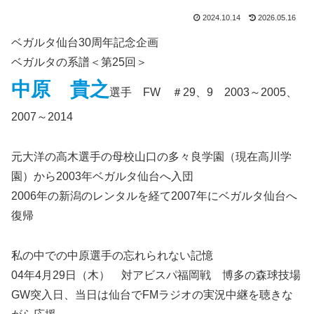
2024.10.14
2026.05.16
ベガルタ仙台30周年記念企画
ベガルタの系譜＜第25回＞
中原 貴之
選手 FW ＃29、9 2003～2005、
2007～2014
元大洋の高木選手の母校山口の多々良学園（現在高川学
園）から2003年ベガルタ仙台へ入団
2006年の新潟のレンタルを経て2007年にベガルタ仙台へ
復帰
私の中での中原選手の忘れられない記憶
04年4月29日（木） 対アビスパ福岡戦 博多の森球技場
GW突入日、当日は仙台でFMラジオの実況中継を聴きな