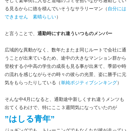
そして繁華街に入ると道端のゴミを拾いながら通勤してい
る見るからに徳を積んでいそうなサラリーマン（
自分には
できません 素晴らしい
）
と言うことで、
通勤時にすれ違ういつものメンバー
広域的な異動がなく、数年たまたま同じルートで会社に通
うことが出来ているため、途中の大きなマンション群から
登校する小中高の学生の成長も見る事が出来て、季節や時
の流れを感じながらその時々の彼らの光景、姿に勝手に元
気をもらったりしている（
単純ポジティブシンキング
）
そんな中4月になると、通勤途中新しくすれ違うメンツも
出てくるわけで、特にここ３週間気になっていたのが
”はしる青年”
ジョギングでも、トレーニングでもなくただ彼が走ってい