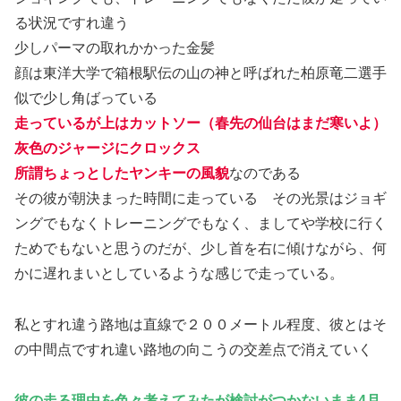
る状況ですれ違う
少しパーマの取れかかった金髪
顔は東洋大学で箱根駅伝の山の神と呼ばれた柏原竜二選手
似で少し角ばっている
走っているが上はカットソー（春先の仙台はまだ寒いよ）
灰色のジャージにクロックス
所謂ちょっとしたヤンキーの風貌
なのである
その彼が朝決まった時間に走っている その光景はジョギ
ングでもなくトレーニングでもなく、ましてや学校に行く
ためでもないと思うのだが、少し首を右に傾けながら、何
かに遅れまいとしているような感じで走っている。
私とすれ違う路地は直線で２００メートル程度、彼とはそ
の中間点ですれ違い路地の向こうの交差点で消えていく
彼の走る理由を色々考えてみたが検討がつかないまま4月