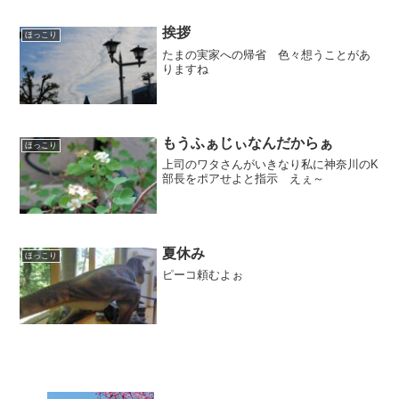
挨拶
ほっこり
たまの実家への帰省 色々想うことがあ
りますね
もうふぁじぃなんだからぁ
ほっこり
上司のワタさんがいきなり私に神奈川のK
部長をポアせよと指示 えぇ～
夏休み
ほっこり
ピーコ頼むよぉ