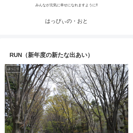
みんなが元気に幸せになれますように‼
はっぴぃの・おと
RUN（新年度の新たな出あい）
ほっこり