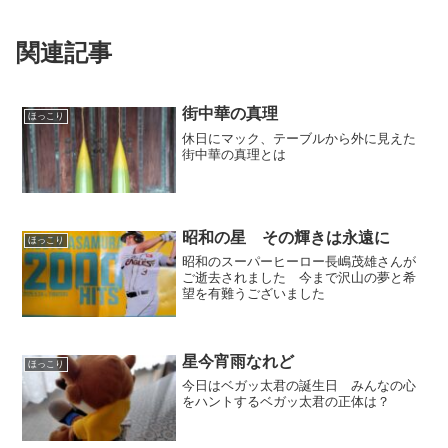
関連記事
街中華の真理
ほっこり
休日にマック、テーブルから外に見えた
街中華の真理とは
昭和の星 その輝きは永遠に
ほっこり
昭和のスーパーヒーロー長嶋茂雄さんが
ご逝去されました 今まで沢山の夢と希
望を有難うございました
星今宵雨なれど
ほっこり
今日はベガッ太君の誕生日 みんなの心
をハントするベガッ太君の正体は？