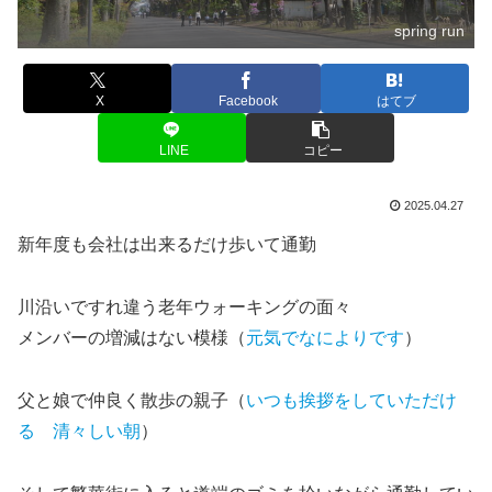
spring run
X
Facebook
はてブ
LINE
コピー
2025.04.27
新年度も会社は出来るだけ歩いて通勤
川沿いですれ違う老年ウォーキングの面々
メンバーの増減はない模様（
元気でなによりです
）
父と娘で仲良く散歩の親子（
いつも挨拶をしていただけ
る 清々しい朝
）