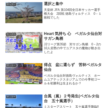
選択と集中
サッカー
天皇杯 JFA 第104回全日本サッカー選手
権大会 2回戦 徳島ヴォルティス 0－１
敗戦でした
Heart 気持ち 心 ベガルタ仙台対
サッカー
サガン鳥栖
J2リーグ第35節 対サガン鳥栖 0－2の
10人劣勢の中でユアスタの魔物が動き出
したよ
得点 盆に還らず 苦杯ベガルタ
サッカー
仙台
ベガルタ仙台対徳島ヴォルティス ホー
ムユアテックスタジアムでの今季初ゴー
ル＆初勝利は生まれるか？
台風（嵐）２号発生(ベガルタ仙
サッカー
台 五十嵐選手）
ミスターアスリート 五十嵐選手降臨‼