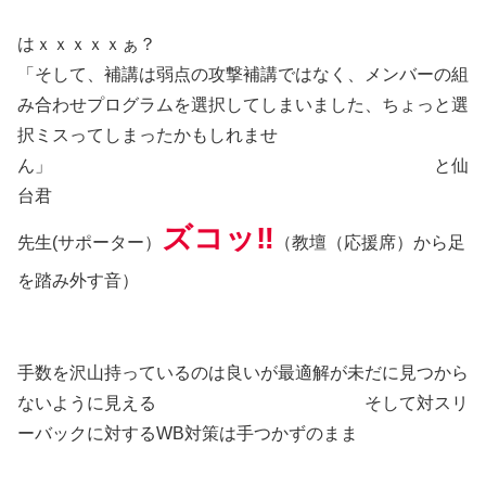
はｘｘｘｘｘぁ？
「そして、補講は弱点の攻撃補講ではなく、メンバーの組
み合わせプログラムを選択してしまいました、ちょっと選
択ミスってしまったかもしれませ
ん」 と仙
台君
ズコッ‼
先生(サポーター）
（教壇（応援席）から足
を踏み外す音）
手数を沢山持っているのは良いが最適解が未だに見つから
ないように見える そして対スリ
ーバックに対するWB対策は手つかずのまま