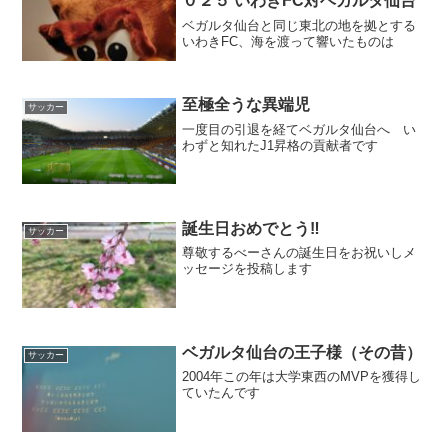
０２５ いわきFC対ベガルタ仙台
ベガルタ仙台と同じ東北の地を拠とする
いわきFC、海を渡って響いたものは
至極全うな異端児
サッカー
一度目の引退を経てベガルタ仙台へ い
わずと知れたJ1昇格の貢献者です
誕生日おめでとう‼
サッカー
尊敬するべーさんの誕生日をお祝いしメ
ッセージを投稿します
ベガルタ仙台の王子様（その昔）
サッカー
2004年この年は大学東西のMVPを獲得し
ていたんです