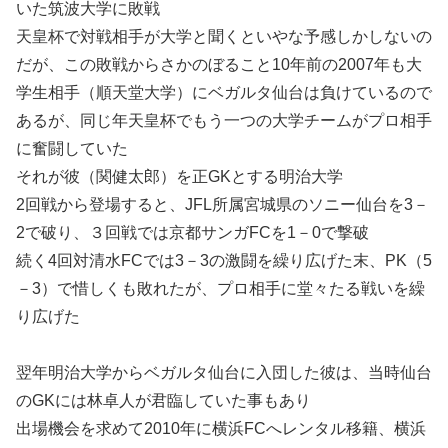
いた筑波大学に敗戦
天皇杯で対戦相手が大学と聞くといやな予感しかしないの
だが、この敗戦からさかのぼること10年前の2007年も大
学生相手（順天堂大学）にベガルタ仙台は負けているので
あるが、同じ年天皇杯でもう一つの大学チームがプロ相手
に奮闘していた
それが彼（関健太郎）を正GKとする明治大学
2回戦から登場すると、JFL所属宮城県のソニー仙台を3－
2で破り、３回戦では京都サンガFCを1－0で撃破
続く4回対清水FCでは3－3の激闘を繰り広げた末、PK（5
－3）で惜しくも敗れたが、プロ相手に堂々たる戦いを繰
り広げた
翌年明治大学からベガルタ仙台に入団した彼は、当時仙台
のGKには林卓人が君臨していた事もあり
出場機会を求めて2010年に横浜FCへレンタル移籍、横浜