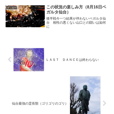
この状況の楽しみ方（8月16日ベ
サッカー
ガルタ仙台）
後半戦今一つ結果が伴わないベガルタ仙
台 相性の悪くない山口との闘いは如何
に
ＬＡＳＴ ＤＡＮＣＥは終わらない
仙台最強の霊長類（ゴリゴリのゴリ）